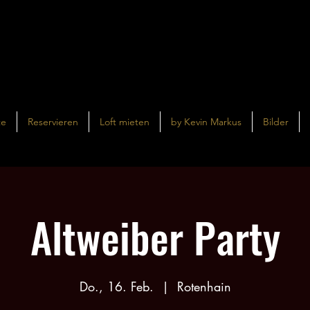
te
Reservieren
Loft mieten
by Kevin Markus
Bilder
Altweiber Party
Do., 16. Feb.
  |  
Rotenhain